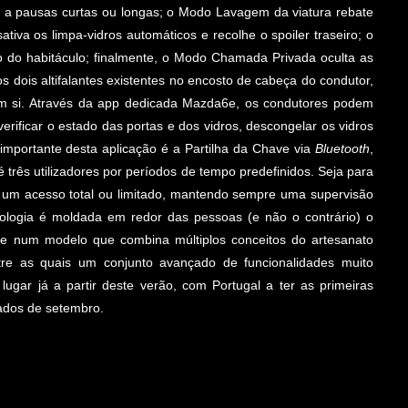
r a pausas curtas ou longas; o Modo Lavagem da viatura rebate
ativa os limpa-vidros automáticos e recolhe o spoiler traseiro; o
ão do habitáculo; finalmente, o Modo Chamada Privada oculta as
dois altifalantes existentes no encosto de cabeça do condutor,
 em si. Através da app dedicada Mazda6e, os condutores podem
verificar o estado das portas e dos vidros, descongelar os vidros
importante desta aplicação é a Partilha da Chave via
Bluetooth
,
é três utilizadores por períodos de tempo predefinidos. Seja para
e um acesso total ou limitado, mantendo sempre uma supervisão
ologia é moldada em redor das pessoas (e não o contrário) o
se num modelo que combina múltiplos conceitos do artesanato
tre as quais um conjunto avançado de funcionalidades muito
ugar já a partir deste verão, com Portugal a ter as primeiras
ados de setembro.