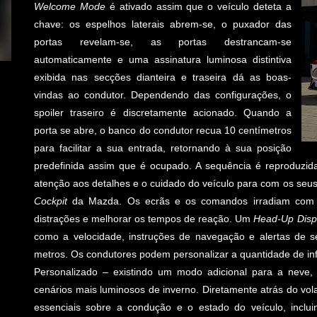
Welcome Mode
é ativado assim que o veículo deteta a
chave: os espelhos laterais abrem-se, o puxador das
portas revelam-se, as portas destrancam-se
automaticamente e uma assinatura luminosa distintiva
exibida nas secções dianteira e traseira dá as boas-
vindas ao condutor. Dependendo das configurações, o
spoiler traseiro é discretamente acionado. Quando a
porta se abre, o banco do condutor recua 10 centímetros
para facilitar a sua entrada, retornando à sua posição
predefinida assim que é ocupado. A sequência é reproduzida
atenção aos detalhes e o cuidado do veículo para com os seus o
Cockpit
da Mazda. Os ecrãs e os comandos irradiam com na
distrações e melhorar os tempos de reação. Um
Head-Up Disp
como a velocidade, instruções de navegação e alertas de s
metros. Os condutores podem personalizar a quantidade de in
Personalizado – existindo um modo adicional para a neve, 
cenários mais luminosos de inverno. Diretamente atrás do vol
essenciais sobre a condução e o estado do veículo, inclu