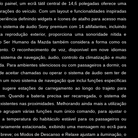
do painel, um ecrã tátil central de 14,6 polegadas oferece uma
urações do veículo. Com um layout e funcionalidades inspiradas
eriência definindo widgets e ícones de atalho para acesso mais
m sistema de áudio Sony premium com 14 altifalantes, incluindo
a reprodução exterior, proporciona uma sonoridade nítida e
 no Ser Humano da Mazda também considera a forma como os
nto. O reconhecimento de voz, disponível em nove idiomas
istema de navegação, áudio, controlo da climatização e muito
da. Para ambientes silenciosos ou com passageiros a dormir, os
a de aceitar chamadas ou operar o sistema de áudio sem ter de
 um novo sistema de navegação que inclui funções específicas
ma sugere estações de carregamento ao longo do trajeto para
em. Quando a bateria precisa ser recarregada, o sistema de
stentes nas proximidades. Melhorando ainda mais a utilização
ue agrupam várias funções num único comando, para ajustar o
a temperatura do habitáculo estável para os passageiros ou
orariamente estacionada, exibindo uma mensagem no ecrã para
em breve; os Modos de Descanso e Relaxe ajustam a iluminação, o