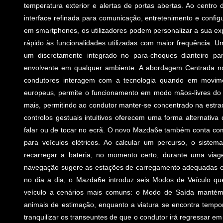
temperatura exterior e alertas de portas abertas. Ao centro 
interface refinada para comunicação, entretenimento e config
em smartphones, os utilizadores podem personalizar a sua exp
rápido às funcionalidades utilizadas com maior frequência. U
um discretamente integrado no para-choques dianteiro par
envolvente em qualquer ambiente. A abordagem Centrada
condutores interagem com a tecnologia quando em movime
europeus, permite o funcionamento em modo mãos-livres do s
mais, permitindo ao condutor manter-se concentrado na estra
controlos gestuais intuitivos oferecem uma forma alternativ
falar ou de tocar no ecrã. O novo Mazda6e também conta com
para veículos elétricos. Ao calcular um percurso, o siste
recarregar a bateria, no momento certo, durante uma viag
navegação sugere as estações de carregamento adequadas exi
no dia a dia, o Mazda6e introduz seis Modos de Veículo q
veículo a cenários mais comuns: o Modo de Saída mantém 
animais de estimação, enquanto a viatura se encontra temp
tranquilizar os transeuntes de que o condutor irá regressar 