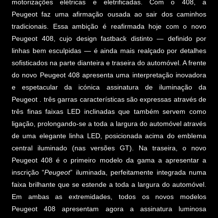
motorizações elétricas e eletrificadas. Com o 408, a
Peugeot faz uma afirmação ousada ao sair dos caminhos
tradicionais. Essa ambição é reafirmada hoje com o novo
Peugeot 408, cujo design fastback distinto — definido por
linhas bem esculpidas — é ainda mais realçado por detalhes
sofisticados na parte dianteira e traseira do automóvel. A frente
do novo Peugeot 408 apresenta uma interpretação inovadora
e espetacular da icónica assinatura de iluminação da
Peugeot . três garras características são expressas através de
três finas faixas LED inclinadas que também servem como
ligação, prolongando-se a toda a largura do automóvel através
de uma elegante linha LED, posicionada acima do emblema
central iluminado (nas versões GT). Na traseira, o novo
Peugeot 408 é o primeiro modelo da gama a apresentar a
inscrição “
Peugeot
” iluminada, perfeitamente integrada numa
faixa brilhante que se estende a toda a largura do automóvel.
Em ambas as extremidades, todos os novos modelos
Peugeot 408 apresentam agora a assinatura luminosa