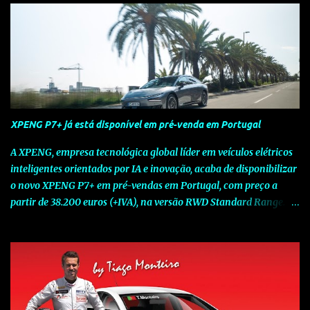
XPENG P7+ já está disponível em pré-venda em Portugal
A XPENG, empresa tecnológica global líder em veículos elétricos
inteligentes orientados por IA e inovação, acaba de disponibilizar
o novo XPENG P7+ em pré-vendas em Portugal, com preço a
partir de 38.200 euros (+IVA), na versão RWD Standard Range.
Assinalando o próximo marco da jornada da Marca chinesa que
rompe com o tradicional na Europa, o novo XPENG P7+ chega
num momento decisivo, em que a indústria automóvel evolui da
mobilidade baseada na potência para a mobilidade baseada na
inteligência. Concebido como um fastback preparado para o
futuro e otimizado por Inteligência Artificial (IA), o novo XPENG