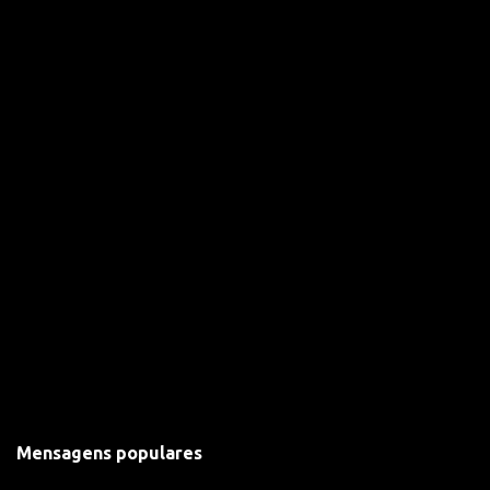
o
s
Mensagens populares