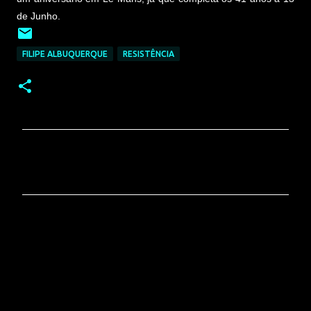
de Junho.
FILIPE ALBUQUERQUE
RESISTÊNCIA
C
o
m
e
n
t
á
r
i