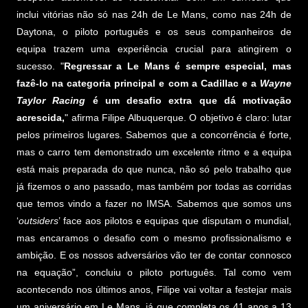
inclui vitórias não só nas 24h de Le Mans, como nas 24h de
Daytona, o piloto português e os seus companheiros de
equipa trazem uma experiência crucial para atingirem o
sucesso. "
Regressar a Le Mans é sempre especial, mas
fazê-lo na categoria principal e com a Cadillac e a
Wayne
Taylor Racing
é um desafio extra que dá motivação
acrescida,
" afirma Filipe Albuquerque. O objetivo é claro: lutar
pelos primeiros lugares. Sabemos que a concorrência é forte,
mas o carro tem demonstrado um excelente ritmo e a equipa
está mais preparada do que nunca, não só pelo trabalho que
já fizemos o ano passado, mas também por todas as corridas
que temos vindo a fazer no IMSA. Sabemos que somos uns
‘
outsiders
’ face aos pilotos e equipas que disputam o mundial,
mas encaramos o desafio com o mesmo profissionalismo e
ambição. E os nossos adversários vão ter de contar connosco
na equação”, concluiu o piloto português. Tal como vem
acontecendo nos últimos anos, Filipe vai voltar a festejar mais
um aniversário em Le Mans, já que completa os 41 anos a 13