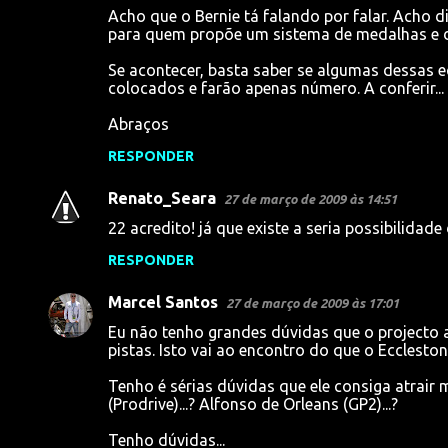
Acho que o Bernie tá falando por falar. Acho d
m
para quem propõe um sistema de medalhas e de
e
Se acontecer, basta saber se algumas dessas e
n
colocados e farão apenas número. A conferir...
t
Abraços
á
RESPONDER
r
i
Renato_Seara
27 de março de 2009 às 14:51
o
22 acredito! já que existe a seria possibilidade
s
RESPONDER
Marcel Santos
27 de março de 2009 às 17:01
Eu não tenho grandes dúvidas que o projecto
pistas. Isto vai ao encontro do que o Ecclesto
Tenho é sérias dúvidas que ele consiga atrair ma
(Prodrive)...? Alfonso de Orleans (GP2)...?
Tenho dúvidas...