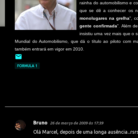
rainha do automobilismo e c
que se dê a conhecer os n
monolugares na grelha
", c
gente confirmada
". Além de
insistiu uma vez mais que o
Mundial do Automobilismo, que dá o título ao piloto com m
também entrará em vigor em 2010.
FORMULA 1
Bruno
26 de março de 2009 às 17:39
C
Olá Marcel, depois de uma longa ausência...rsr
o