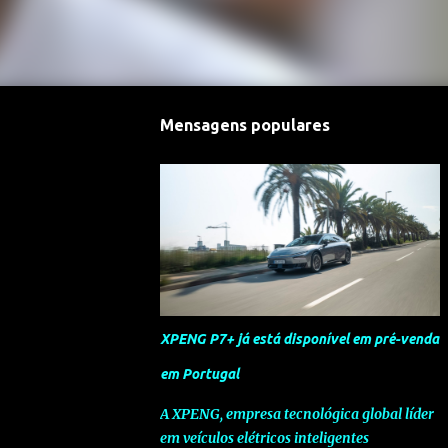
Mensagens populares
XPENG P7+ já está disponível em pré-venda
em Portugal
A XPENG, empresa tecnológica global líder
em veículos elétricos inteligentes