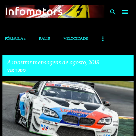
Infomotors
Avançar para o conteúdo principal
FÓRMULA 1
RALIS
VELOCIDADE
A mostrar mensagens de agosto, 2018
VER TUDO
M
e
n
s
a
g