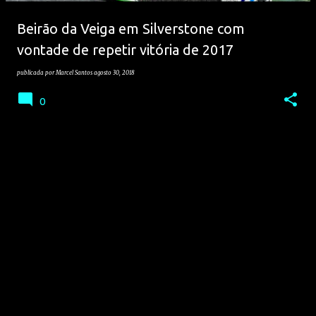
e
Beirão da Veiga em Silverstone com
n
vontade de repetir vitória de 2017
s
publicada por
Marcel Santos
agosto 30, 2018
0