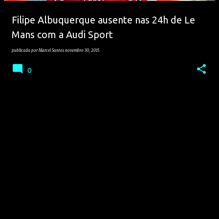
e
Filipe Albuquerque ausente nas 24h de Le
n
Mans com a Audi Sport
s
publicada por
Marcel Santos
novembro 30, 2015
0