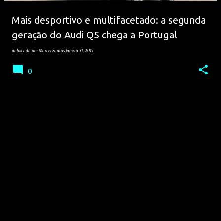
e
Mais desportivo e multifacetado: a segunda
n
geração do Audi Q5 chega a Portugal
s
publicada por
Marcel Santos
janeiro 31, 2017
0