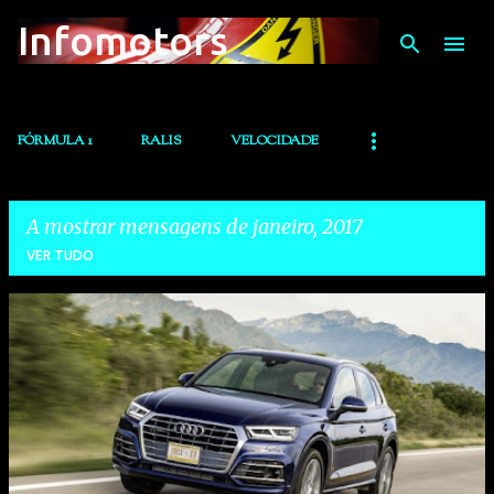
Infomotors
Avançar para o conteúdo principal
FÓRMULA 1
RALIS
VELOCIDADE
A mostrar mensagens de janeiro, 2017
VER TUDO
M
e
n
s
a
g