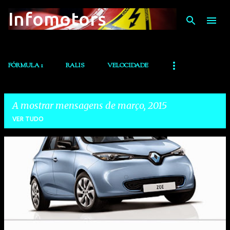
Infomotors
Avançar para o conteúdo principal
FÓRMULA 1
RALIS
VELOCIDADE
A mostrar mensagens de março, 2015
VER TUDO
M
e
n
s
a
g