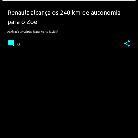
e
Renault alcança os 240 km de autonomia
n
para o Zoe
s
publicada por
Marcel Santos
março 31, 2015
0