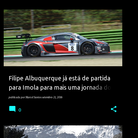
FILIPE ALBUQUERQUE
VELOCIDADE
Filipe Albuquerque já está de partida
para Imola para mais uma jornada do
Italiano de GT
publicada por
Marcel Santos
setembro 21, 2016
0
CITROEN
RALIS
SALÃO