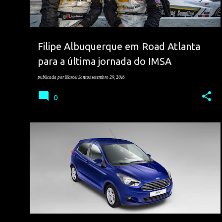
a
g
e
Filipe Albuquerque em Road Atlanta
n
para a última jornada do IMSA
s
publicada por
Marcel Santos
setembro 29, 2016
0
FORD