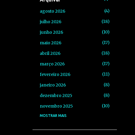
4
agosto 2026
18
julho 2026
10
junho 2026
17
maio 2026
18
abril 2026
17
março 2026
11
fevereiro 2026
8
janeiro 2026
8
dezembro 2025
10
novembro 2025
MOSTRAR MAIS
13
outubro 2025
5
setembro 2025