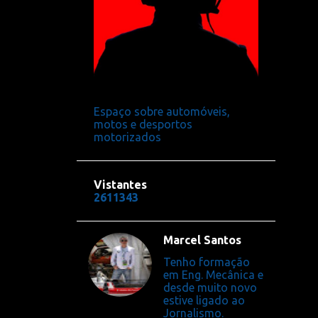
Espaço sobre automóveis,
motos e desportos
motorizados
Vistantes
2
6
1
1
3
4
3
Marcel Santos
Tenho formação
em Eng. Mecânica e
desde muito novo
estive ligado ao
Jornalismo.