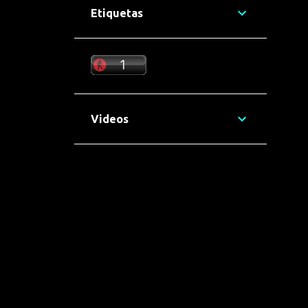
1
agosto 2025
Etiquetas
7
julho 2025
10
junho 2025
12
maio 2025
12
abril 2025
Videos
5
março 2025
7
fevereiro 2025
14
janeiro 2025
6
dezembro 2024
8
novembro 2024
13
outubro 2024
11
setembro 2024
5
agosto 2024