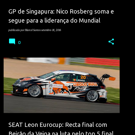
GP de Singapura: Nico Rosberg soma e
segue para a liderança do Mundial
publicada por
Marcel Santos
setembro 18, 2016
0
LOURENÇO BEIRÃO DA VEIGA
VELOCIDADE
SEAT Leon Eurocup: Recta final com
Beirão da Veiga na luta pelo top 5 final