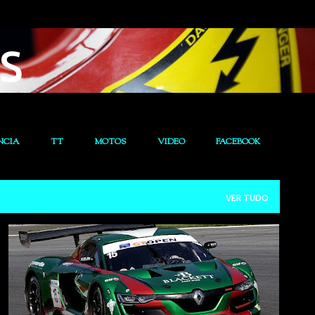
Avançar para o conteúdo principal
s
NCIA
TT
MOTOS
VIDEO
FACEBOOK
VER TUDO
FIA GT
VELOCIDADE