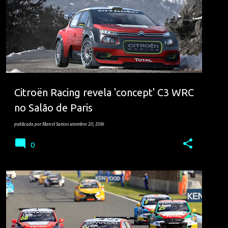
Citroën Racing revela 'concept' C3 WRC
no Salão de Paris
publicada por
Marcel Santos
setembro 20, 2016
0
CITROEN
VELOCIDADE
WTCC