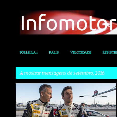
Infomotor
FÓRMULA 1
RALIS
VELOCIDADE
RESISTÊ
A mostrar mensagens de setembro, 2016
M
FILIPE ALBUQUERQUE
RESISTÊNCIA
e
n
s