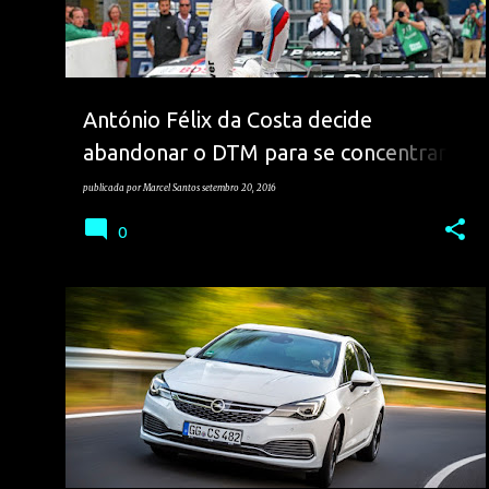
António Félix da Costa decide
abandonar o DTM para se concentrar a
100% na Fórmula E e não só...
publicada por
Marcel Santos
setembro 20, 2016
0
OPEL