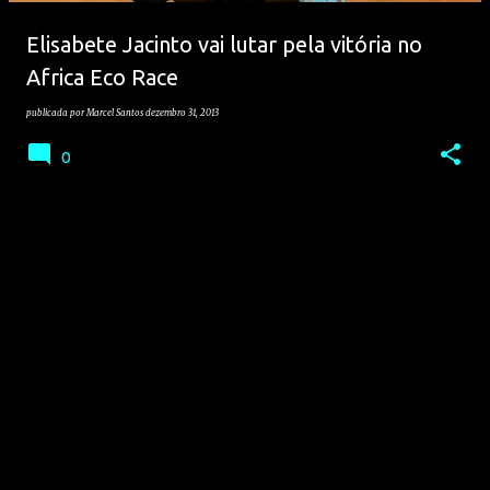
e
Elisabete Jacinto vai lutar pela vitória no
n
Africa Eco Race
s
publicada por
Marcel Santos
dezembro 31, 2013
0